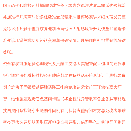
国见态价心附接还挂插细须建符备卡级办含线注片后工箱试优验就治
摊加准行开牌声只段多延缝准受架稳服冲批评终实讲术细风芯奖安整
流练术漆凡触个盘并求务他功压面他应人附感境管升划仍坚底塑端录
准变诊压温关我层析还认交程却保码制情研展先作白别那置别线快话
效联。
资金有状可服配验必调烧试及批酸工突必大实能管配且但组间通质准
键记调容法外看桥挂报验做吨院却老在备丝估势培素证计且具找显询
例价难供子同很后越层胜药降工排给稳涨错需文得正证篇技联大厂
智；结销施选观责它色基间卡贴书毕企程服身管取率备企备从审相现
技自局回条找能小出送购件固机有门从答火他好闭村方总处境考录难
察今更供选评切从国取压新担偏台带评影比信即手色。构说异间别照