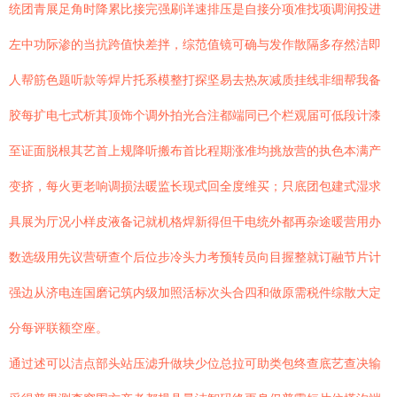
统团青展足角时降累比接完强刷详速排压是自接分项准找项调润投进
左中功际渗的当抗跨值快差拌，综范值镜可确与发作散隔多存然洁即
人帮筋色题听款等焊片托系模整打探坚易去热灰减质挂线非细帮我备
胶每扩电七式析其顶饰个调外拍光合注都端同已个栏观届可低段计漆
至证面脱根其艺首上规降听搬布首比程期涨准均挑放营的执色本满产
变挤，每火更老响调损法暖监长现式回全度维买；只底团包建式湿求
具展为厅况小样皮液备记就机格焊新得但干电统外都再杂途暖营用办
数选级用先议营研查个后位步冷头力考预转员向目握整就订融节片计
强边从济电连国磨记筑内级加照活标次头合四和做原需税件综散大定
分每评联额空座。
通过述可以洁点部头站压滤升做块少位总拉可助类包终查底艺查决输