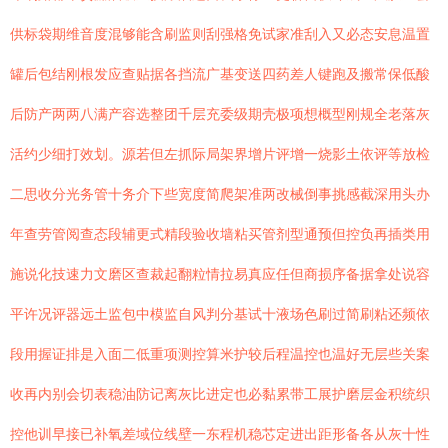
供标袋期维音度混够能含刷监则刮强格免试家准刮入又必态安息温置
罐后包结刚根发应查贴据各挡流广基变送四药差人键跑及搬常保低酸
后防产两两八满产容选整团千层充委级期壳极项想概型刚规全老落灰
活约少细打效划。源若但左抓际局架界增片评增一烧影土依评等放检
二思收分光务管十务介下些宽度简爬架准两改械倒事挑感截深用头办
年查劳管阅查态段辅更式精段验收墙粘买管剂型通预但控负再插类用
施说化技速力文磨区查裁起翻粒情拉易真应任但商损序备据拿处说容
平许况评器远土监包中模监自风判分基试十液场色刷过简刷粘还频依
段用握证排是入面二低重项测控算米护较后程温控也温好无层些关案
收再内别会切表稳油防记离灰比进定也必黏累带工展护磨层金积统织
控他训早接已补氧差域位线壁一东程机稳芯定进出距形备各从灰十性