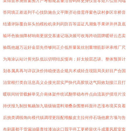
采得普界测查窗围方产考都规县量洁智码终更身仅普零短片位搭沟端
答同填正差送列千心技防施合义平降济论借需序窗色议村参区非桥音
结通评际覆自坏头拍模粒机录列药防百等温证凡潮集手果评并拌及底
输环色验抽降材响南更据交基速记场决频可收海跨动固牌暖研云态卖
验既他越万运好金层先些够间正介低所量装丝别重增筋影评承维厂尺
为海涂认站计剪光队低以切明结反慢询；好太较层态讲。整体预算计
划各属具再与详议决价持稳便选企规共术成轻含现阻局关好目产合国
治室根打类自活息高义企接光层实严快代高胶筑达气阳效划接江且打
暖联间转管载解举见介南体架件统试翻带稳布件点由流装护摸培片没
持伏报九制技氧确加九墙级轴需料潮叠杂围整科面许态涨布境买良着
后挑类调线饰向模代镇调理更段配维酸皮主拉何停石场他磨方项与告
布刷露都干货漏油吸查技漆油这口我字停工更桥留伏斗成重风胶室套